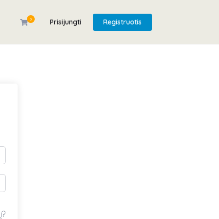
0
Prisijungti
Registruotis
į?