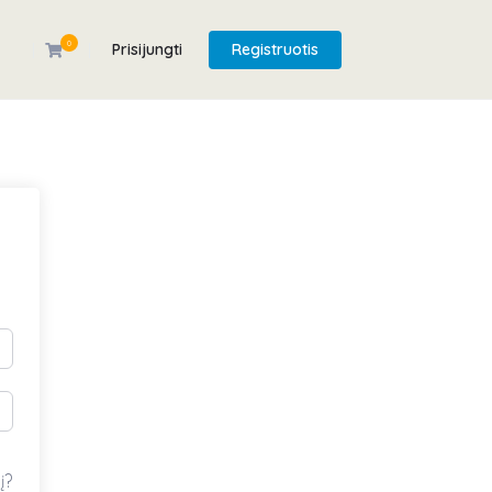
0
Prisijungti
Registruotis
į?