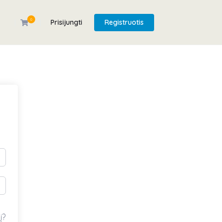
0
Prisijungti
Registruotis
į?