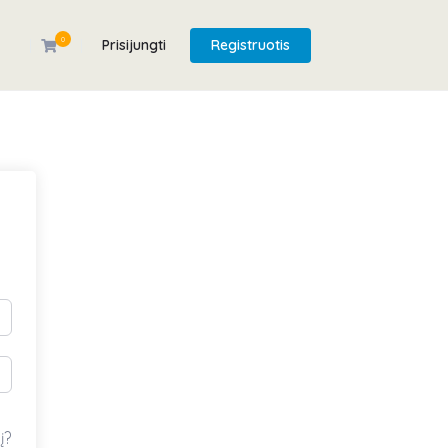
0
Prisijungti
Registruotis
į?