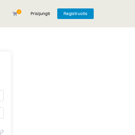
0
Prisijungti
Registruotis
į?