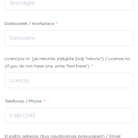
Darbovietė / Workplace
*
Licencijos nr. (jei neturite, įrašykite žodį "neturiu") / License no.
(if you do not have one, write "Not have")
*
Telefonas / Phone
*
El.pašto adresas (bus naudojamas prisijungiant) / Email