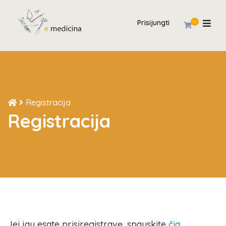
Prisijungti
0
Registracija
Registracija
Jei jau esate prisiregistravę, spauskite
čia