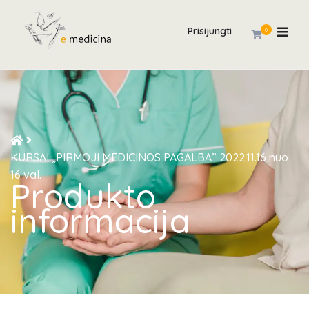
Prisijungti
0
KURSAI „PIRMOJI MEDICINOS PAGALBA” 2022.11.16 nuo
16 val.
Produkto
informacija