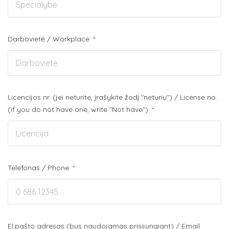
Darbovietė / Workplace
*
Licencijos nr. (jei neturite, įrašykite žodį "neturiu") / License no.
(if you do not have one, write "Not have")
*
Telefonas / Phone
*
El.pašto adresas (bus naudojamas prisijungiant) / Email