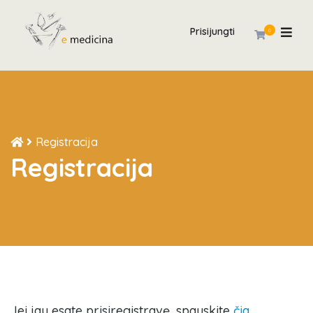
Prisijungti
0
Registracija
Registracija
Jei jau esate prisiregistravę, spauskite
čia