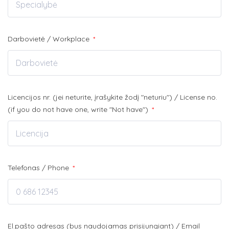
Darbovietė / Workplace
*
Licencijos nr. (jei neturite, įrašykite žodį "neturiu") / License no.
(if you do not have one, write "Not have")
*
Telefonas / Phone
*
El.pašto adresas (bus naudojamas prisijungiant) / Email