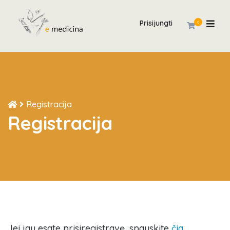
Prisijungti
0
Registracija
Registracija
Jei jau esate prisiregistravę, spauskite
čia