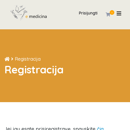
Prisijungti
0
Registracija
Registracija
Jei jau esate prisiregistravę, spauskite
čia