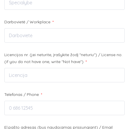
Darbovietė / Workplace
*
Licencijos nr. (jei neturite, įrašykite žodį "neturiu") / License no.
(if you do not have one, write "Not have")
*
Telefonas / Phone
*
El.pašto adresas (bus naudojamas prisijungiant) / Email