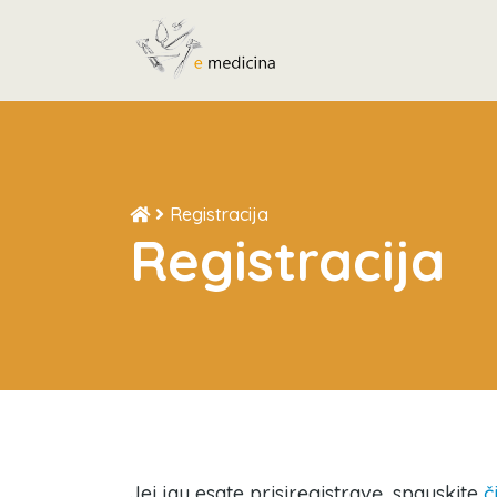
Registracija
Registracija
Jei jau esate prisiregistravę, spauskite
č