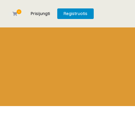
0
Prisijungti
Registruotis