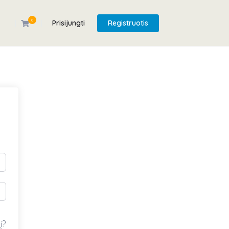
0
Prisijungti
Registruotis
į?