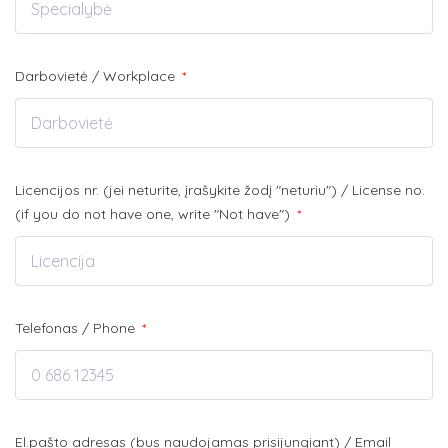
Darbovietė / Workplace
*
Licencijos nr. (jei neturite, įrašykite žodį "neturiu") / License no.
(if you do not have one, write "Not have")
*
Telefonas / Phone
*
El.pašto adresas (bus naudojamas prisijungiant) / Email