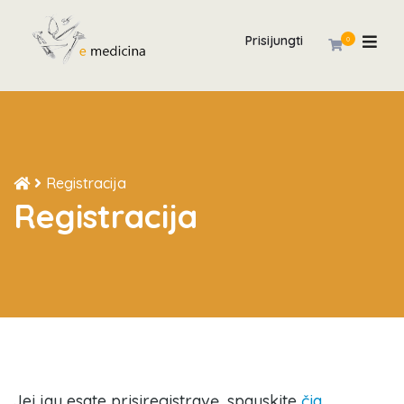
Prisijungti
0
Registracija
Registracija
Jei jau esate prisiregistravę, spauskite
čia