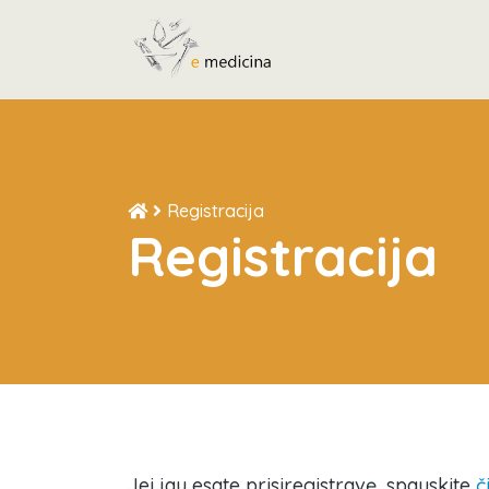
Registracija
Registracija
Jei jau esate prisiregistravę, spauskite
č