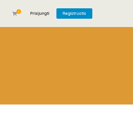
0
Prisijungti
Registruotis