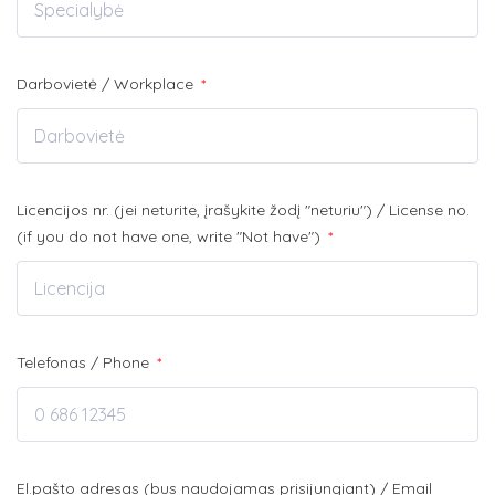
Darbovietė / Workplace
*
Licencijos nr. (jei neturite, įrašykite žodį "neturiu") / License no.
(if you do not have one, write "Not have")
*
Telefonas / Phone
*
El.pašto adresas (bus naudojamas prisijungiant) / Email