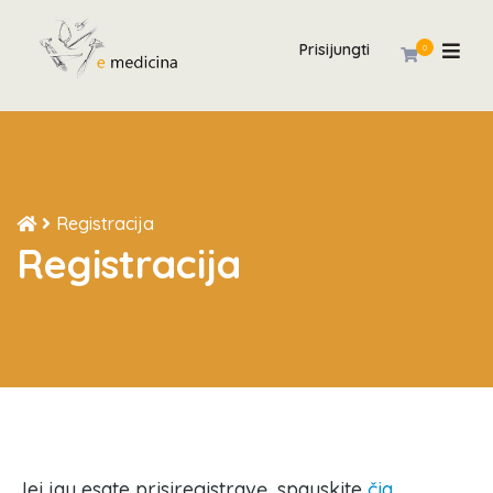
Prisijungti
0
Registracija
Registracija
Jei jau esate prisiregistravę, spauskite
čia