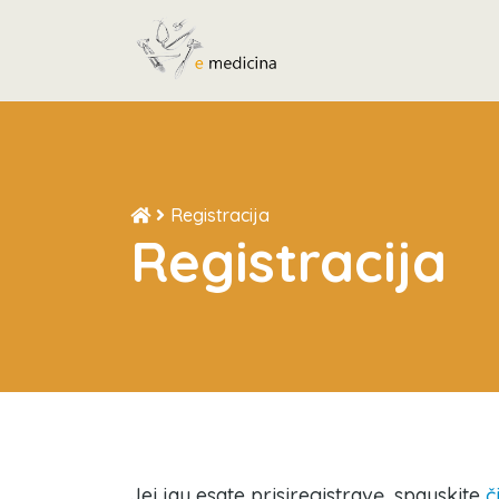
Registracija
Registracija
Jei jau esate prisiregistravę, spauskite
č