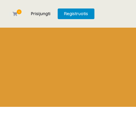
0
Prisijungti
Registruotis