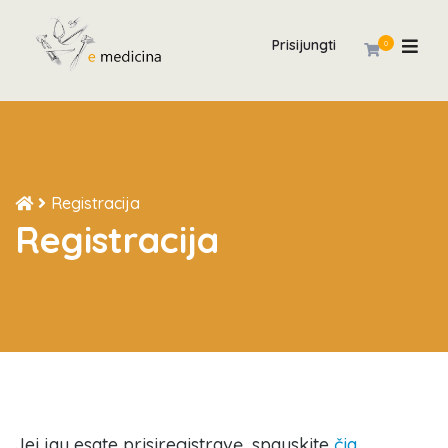
Prisijungti
0
Registracija
Registracija
Jei jau esate prisiregistravę, spauskite
čia