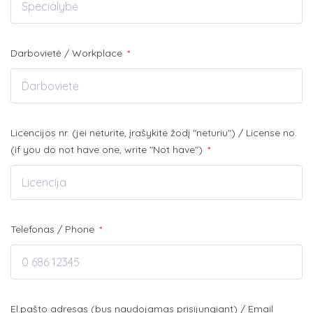
Darbovietė / Workplace
*
Licencijos nr. (jei neturite, įrašykite žodį "neturiu") / License no.
(if you do not have one, write "Not have")
*
Telefonas / Phone
*
El.pašto adresas (bus naudojamas prisijungiant) / Email