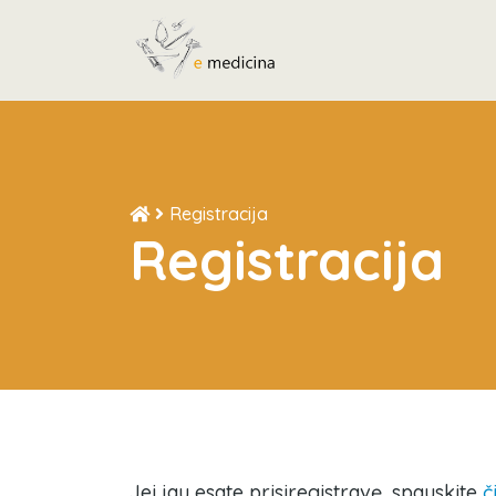
Registracija
Registracija
Jei jau esate prisiregistravę, spauskite
č