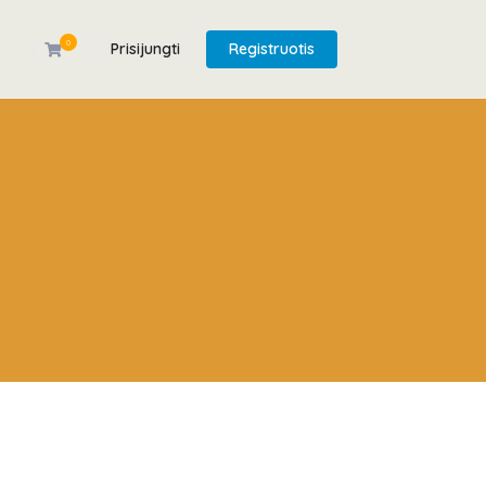
0
Prisijungti
Registruotis