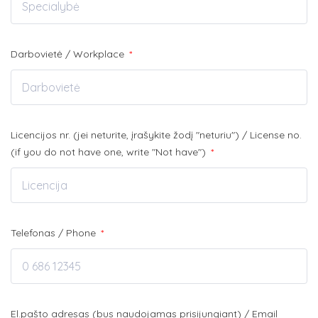
Darbovietė / Workplace
*
Licencijos nr. (jei neturite, įrašykite žodį "neturiu") / License no.
(if you do not have one, write "Not have")
*
Telefonas / Phone
*
El.pašto adresas (bus naudojamas prisijungiant) / Email