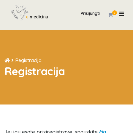
Prisijungti
0
Registracija
Registracija
Jei jau esate prisiregistravę, spauskite
čia