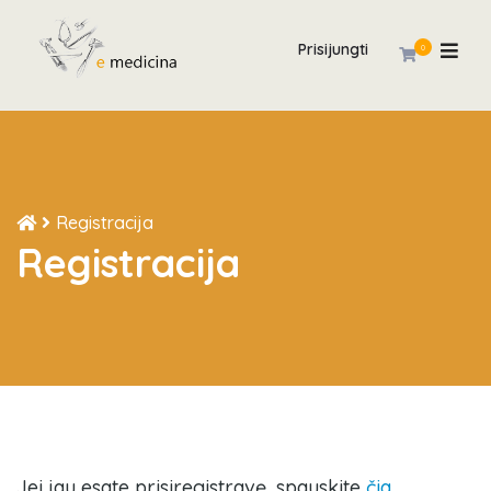
Prisijungti
0
Registracija
Registracija
Jei jau esate prisiregistravę, spauskite
čia