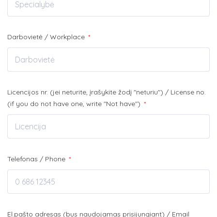
Darbovietė / Workplace
*
Licencijos nr. (jei neturite, įrašykite žodį "neturiu") / License no.
(if you do not have one, write "Not have")
*
Telefonas / Phone
*
El.pašto adresas (bus naudojamas prisijungiant) / Email